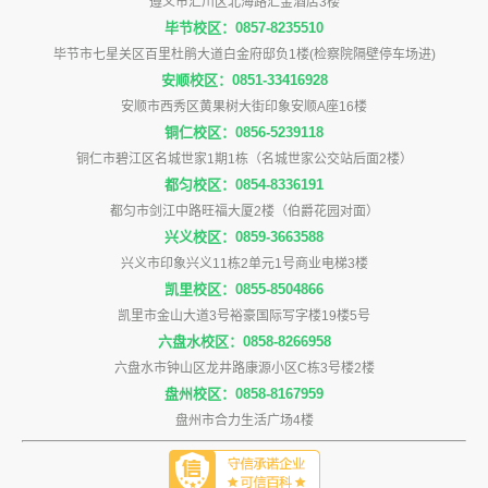
遵义市汇川区北海路汇金酒店3楼
毕节校区：0857-8235510
毕节市七星关区百里杜鹃大道白金府邸负1楼(检察院隔壁停车场进)
安顺校区：0851-33416928
安顺市西秀区黄果树大街印象安顺A座16楼
铜仁校区：0856-5239118
铜仁市碧江区名城世家1期1栋（名城世家公交站后面2楼）
都匀校区：0854-8336191
都匀市剑江中路旺福大厦2楼（伯爵花园对面）
兴义校区：0859-3663588
兴义市印象兴义11栋2单元1号商业电梯3楼
凯里校区：0855-8504866
凯里市金山大道3号裕豪国际写字楼19楼5号
六盘水校区：0858-8266958
六盘水市钟山区龙井路康源小区C栋3号楼2楼
盘州校区：0858-8167959
盘州市合力生活广场4楼