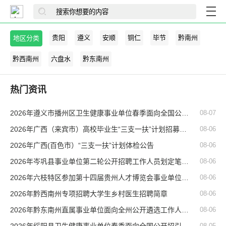
贵阳
遵义
安顺
铜仁
毕节
黔南州
地区分类
黔西南州
六盘水
黔东南州
热门资讯
2026年遵义市播州区卫生健康事业单位春季面向全国公开招引医务人员 (人才引进)体检公告
08-07
2026年广西（来宾市）高校毕业生“三支一扶”计划招募体检公告
08-06
2026年广西(百色市）“三支一扶”计划体检公告
08-06
2026年岑巩县事业单位第二轮公开招聘工作人员划定笔试成绩最低合格分数线及现场资格复审公告
08-06
2026年六枝特区参加第十四届贵州人才博览会事业单位人才引进面试加试成绩及体检公告
08-06
2026年黔西南州专项招聘大学生乡村医生招聘简章
08-06
2026年黔东南州直属事业单位面向全州公开遴选工作人员笔试成绩查询及成绩核查公告
08-06
08-05