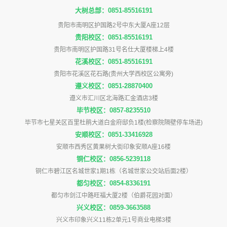
大树总部：0851-85516191
贵阳市南明区护国路2号中东大厦A座12层
贵阳校区：0851-85516191
贵阳市南明区护国路31号名仕大厦楼梯上4楼
花溪校区：0851-85516191
贵阳市花溪区花石路(贵州大学西校区公寓旁)
遵义校区：0851-28870400
遵义市汇川区北海路汇金酒店3楼
毕节校区：0857-8235510
毕节市七星关区百里杜鹃大道白金府邸负1楼(检察院隔壁停车场进)
安顺校区：0851-33416928
安顺市西秀区黄果树大街印象安顺A座16楼
铜仁校区：0856-5239118
铜仁市碧江区名城世家1期1栋（名城世家公交站后面2楼）
都匀校区：0854-8336191
都匀市剑江中路旺福大厦2楼（伯爵花园对面）
兴义校区：0859-3663588
兴义市印象兴义11栋2单元1号商业电梯3楼