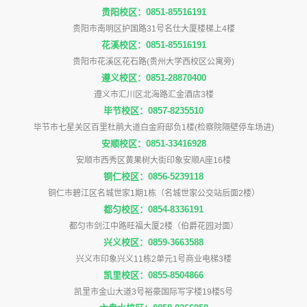
贵阳校区：0851-85516191
贵阳市南明区护国路31号名仕大厦楼梯上4楼
花溪校区：0851-85516191
贵阳市花溪区花石路(贵州大学西校区公寓旁)
遵义校区：0851-28870400
遵义市汇川区北海路汇金酒店3楼
毕节校区：0857-8235510
毕节市七星关区百里杜鹃大道白金府邸负1楼(检察院隔壁停车场进)
安顺校区：0851-33416928
安顺市西秀区黄果树大街印象安顺A座16楼
铜仁校区：0856-5239118
铜仁市碧江区名城世家1期1栋（名城世家公交站后面2楼）
都匀校区：0854-8336191
都匀市剑江中路旺福大厦2楼（伯爵花园对面）
兴义校区：0859-3663588
兴义市印象兴义11栋2单元1号商业电梯3楼
凯里校区：0855-8504866
凯里市金山大道3号裕豪国际写字楼19楼5号