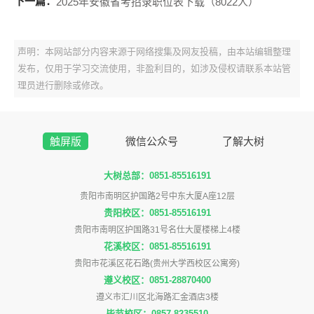
下一篇：
2025年安徽省考招录职位表下载（8022人）
声明：本网站部分内容来源于网络搜集及网友投稿，由本站编辑整理
发布，仅用于学习交流使用，非盈利目的，如涉及侵权请联系本站管
理员进行删除或修改。
触屏版
微信公众号
了解大树
大树总部：0851-85516191
贵阳市南明区护国路2号中东大厦A座12层
贵阳校区：0851-85516191
贵阳市南明区护国路31号名仕大厦楼梯上4楼
花溪校区：0851-85516191
贵阳市花溪区花石路(贵州大学西校区公寓旁)
遵义校区：0851-28870400
遵义市汇川区北海路汇金酒店3楼
毕节校区：0857-8235510