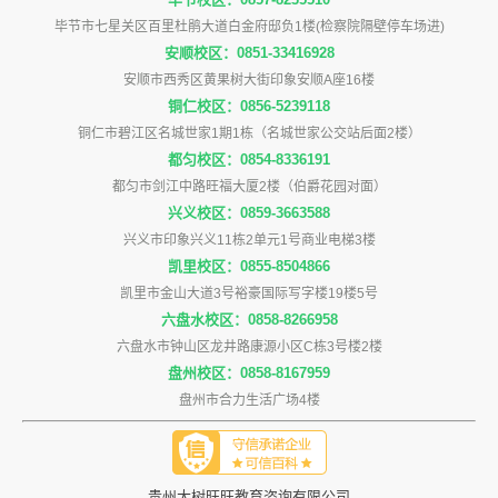
毕节市七星关区百里杜鹃大道白金府邸负1楼(检察院隔壁停车场进)
安顺校区：0851-33416928
安顺市西秀区黄果树大街印象安顺A座16楼
铜仁校区：0856-5239118
铜仁市碧江区名城世家1期1栋（名城世家公交站后面2楼）
都匀校区：0854-8336191
都匀市剑江中路旺福大厦2楼（伯爵花园对面）
兴义校区：0859-3663588
兴义市印象兴义11栋2单元1号商业电梯3楼
凯里校区：0855-8504866
凯里市金山大道3号裕豪国际写字楼19楼5号
六盘水校区：0858-8266958
六盘水市钟山区龙井路康源小区C栋3号楼2楼
盘州校区：0858-8167959
盘州市合力生活广场4楼
贵州大树旺旺教育咨询有限公司