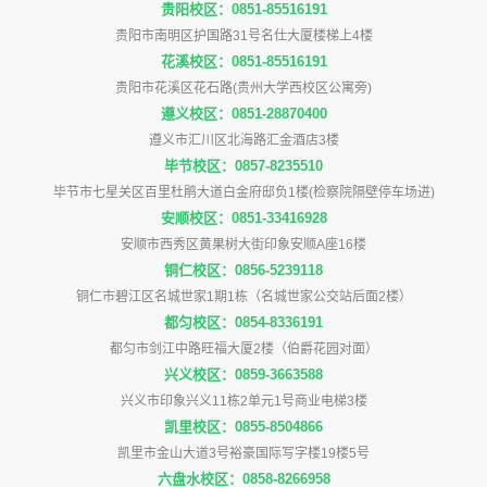
贵阳校区：0851-85516191
贵阳市南明区护国路31号名仕大厦楼梯上4楼
花溪校区：0851-85516191
贵阳市花溪区花石路(贵州大学西校区公寓旁)
遵义校区：0851-28870400
遵义市汇川区北海路汇金酒店3楼
毕节校区：0857-8235510
毕节市七星关区百里杜鹃大道白金府邸负1楼(检察院隔壁停车场进)
安顺校区：0851-33416928
安顺市西秀区黄果树大街印象安顺A座16楼
铜仁校区：0856-5239118
铜仁市碧江区名城世家1期1栋（名城世家公交站后面2楼）
都匀校区：0854-8336191
都匀市剑江中路旺福大厦2楼（伯爵花园对面）
兴义校区：0859-3663588
兴义市印象兴义11栋2单元1号商业电梯3楼
凯里校区：0855-8504866
凯里市金山大道3号裕豪国际写字楼19楼5号
六盘水校区：0858-8266958