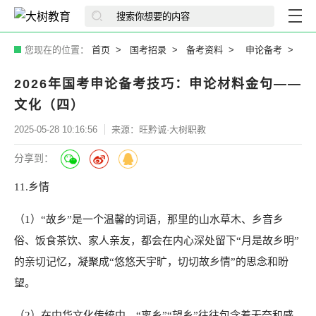
您现在的位置：
首页
国考招录
备考资料
申论备考
2026年国考申论备考技巧：申论材料金句——
文化（四）
2025-05-28 10:16:56
来源：旺黔诚·大树职教
分享到：
11.乡情
（1）“故乡”是一个温馨的词语，那里的山水草木、乡音乡
俗、饭食茶饮、家人亲友，都会在内心深处留下“月是故乡明”
的亲切记忆，凝聚成“悠悠天宇旷，切切故乡情”的思念和盼
望。
（2）在中华文化传统中，“离乡”“望乡”往往包含着无奈和感