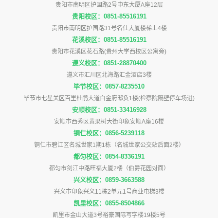
贵阳市南明区护国路2号中东大厦A座12层
贵阳校区：0851-85516191
贵阳市南明区护国路31号名仕大厦楼梯上4楼
花溪校区：0851-85516191
贵阳市花溪区花石路(贵州大学西校区公寓旁)
遵义校区：0851-28870400
遵义市汇川区北海路汇金酒店3楼
毕节校区：0857-8235510
毕节市七星关区百里杜鹃大道白金府邸负1楼(检察院隔壁停车场进)
安顺校区：0851-33416928
安顺市西秀区黄果树大街印象安顺A座16楼
铜仁校区：0856-5239118
铜仁市碧江区名城世家1期1栋（名城世家公交站后面2楼）
都匀校区：0854-8336191
都匀市剑江中路旺福大厦2楼（伯爵花园对面）
兴义校区：0859-3663588
兴义市印象兴义11栋2单元1号商业电梯3楼
凯里校区：0855-8504866
凯里市金山大道3号裕豪国际写字楼19楼5号