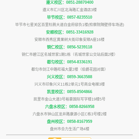
遵义校区：0851-28870400
遵义市汇川区北海路汇金酒店3楼
毕节校区：0857-8235510
毕节市七星关区百里杜鹃大道白金府邸负1楼(检察院隔壁停车场进)
安顺校区：0851-33416928
安顺市西秀区黄果树大街印象安顺A座16楼
铜仁校区：0856-5239118
铜仁市碧江区名城世家1期1栋（名城世家公交站后面2楼）
都匀校区：0854-8336191
都匀市剑江中路旺福大厦2楼（伯爵花园对面）
兴义校区：0859-3663588
兴义市印象兴义11栋2单元1号商业电梯3楼
凯里校区：0855-8504866
凯里市金山大道3号裕豪国际写字楼19楼5号
六盘水校区：0858-8266958
六盘水市钟山区龙井路康源小区C栋3号楼2楼
盘州校区：0858-8167959
盘州市合力生活广场4楼