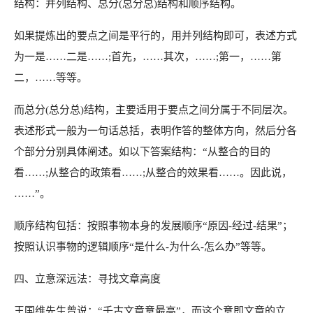
结构：并列结构、总分(总分总)结构和顺序结构。
如果提炼出的要点之间是平行的，用并列结构即可，表述方式
为一是……二是……;首先，……其次，……;第一，……第
二，……等等。
而总分(总分总)结构，主要适用于要点之间分属于不同层次。
表述形式一般为一句话总括，表明作答的整体方向，然后分各
个部分分别具体阐述。如以下答案结构：“从整合的目的
看……;从整合的政策看……;从整合的效果看……。因此说，
……”。
顺序结构包括：按照事物本身的发展顺序“原因-经过-结果”；
按照认识事物的逻辑顺序“是什么-为什么-怎么办”等等。
四、立意深远法：寻找文章高度
王国维先生曾说：“千古文章意最高”，而这个意即文章的立