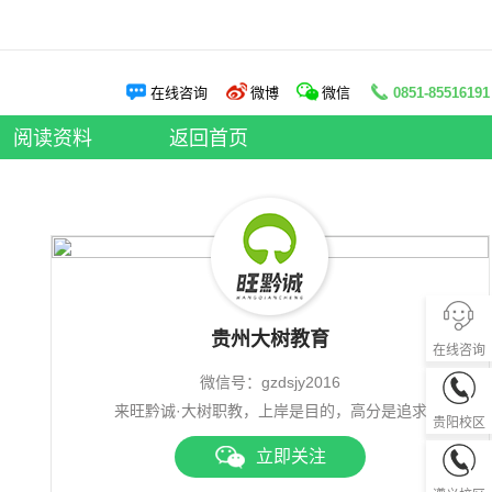
阅读资料
在线咨询
微博
微信
0851-85516191
申论老师
|
面试老师
阅读资料
|
大树资讯
阅读资料
返回首页
贵州大树教育
在线咨询
微信号：gzdsjy2016
0851-85
来旺黔诚·大树职教，上岸是目的，高分是追求
贵阳校区
立即关注
0851-28