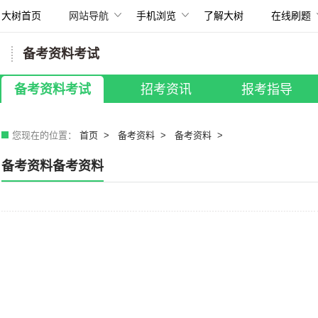
大树首页
网站导航
手机浏览
了解大树
在线刷题
扫描打开手机
备考资料考试
所有考试
国考招录
|
贵州省考
|
事业单位
备考资料考试
招考资讯
报考指导
教师招聘
|
银行招聘
|
其他考试
您现在的位置：
首页
备考资料
备考资料
备考资料备考资料