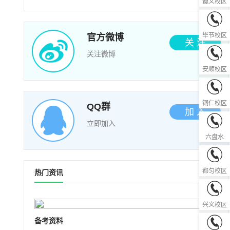
遵义校区
0857-82
毕节校区
官方微博
关 注
关注微博
0851-33
安顺校区
0856-52
铜仁校区
QQ群
加 入
立即加入
0858-82
六盘水
0854-83
都匀校区
热门资讯
0859-36
兴义校区
备考资料
0855-85