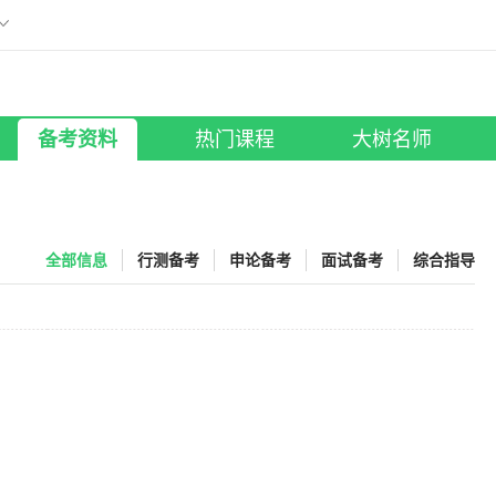
刷题小程序
版
微信扫描添加至手机
工具助手
所有考试
大树名师
照片修改
笔试课程
|
面试课程
行测老师
备考资料
热门课程
大树名师
全部信息
行测备考
申论备考
面试备考
综合指导