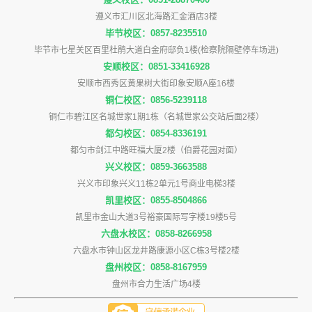
遵义市汇川区北海路汇金酒店3楼
毕节校区：0857-8235510
毕节市七星关区百里杜鹃大道白金府邸负1楼(检察院隔壁停车场进)
安顺校区：0851-33416928
安顺市西秀区黄果树大街印象安顺A座16楼
铜仁校区：0856-5239118
铜仁市碧江区名城世家1期1栋（名城世家公交站后面2楼）
都匀校区：0854-8336191
都匀市剑江中路旺福大厦2楼（伯爵花园对面）
兴义校区：0859-3663588
兴义市印象兴义11栋2单元1号商业电梯3楼
凯里校区：0855-8504866
凯里市金山大道3号裕豪国际写字楼19楼5号
六盘水校区：0858-8266958
六盘水市钟山区龙井路康源小区C栋3号楼2楼
盘州校区：0858-8167959
盘州市合力生活广场4楼