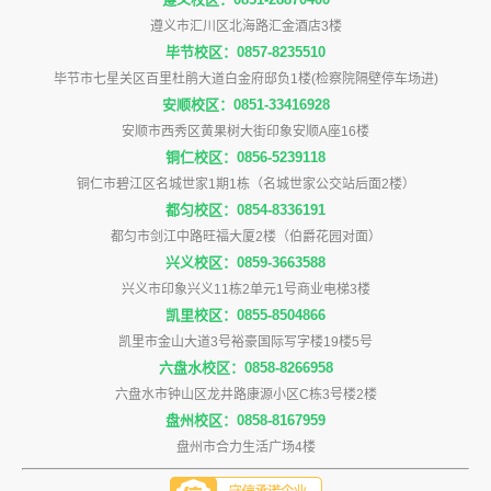
遵义市汇川区北海路汇金酒店3楼
毕节校区：0857-8235510
毕节市七星关区百里杜鹃大道白金府邸负1楼(检察院隔壁停车场进)
安顺校区：0851-33416928
安顺市西秀区黄果树大街印象安顺A座16楼
铜仁校区：0856-5239118
铜仁市碧江区名城世家1期1栋（名城世家公交站后面2楼）
都匀校区：0854-8336191
都匀市剑江中路旺福大厦2楼（伯爵花园对面）
兴义校区：0859-3663588
兴义市印象兴义11栋2单元1号商业电梯3楼
凯里校区：0855-8504866
凯里市金山大道3号裕豪国际写字楼19楼5号
六盘水校区：0858-8266958
六盘水市钟山区龙井路康源小区C栋3号楼2楼
盘州校区：0858-8167959
盘州市合力生活广场4楼