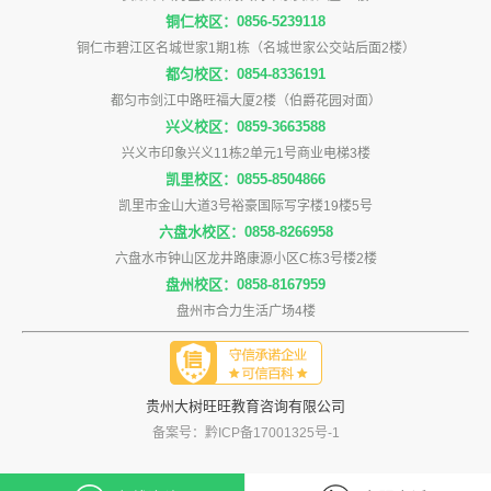
铜仁校区：0856-5239118
铜仁市碧江区名城世家1期1栋（名城世家公交站后面2楼）
都匀校区：0854-8336191
都匀市剑江中路旺福大厦2楼（伯爵花园对面）
兴义校区：0859-3663588
兴义市印象兴义11栋2单元1号商业电梯3楼
凯里校区：0855-8504866
凯里市金山大道3号裕豪国际写字楼19楼5号
六盘水校区：0858-8266958
六盘水市钟山区龙井路康源小区C栋3号楼2楼
盘州校区：0858-8167959
盘州市合力生活广场4楼
贵州大树旺旺教育咨询有限公司
备案号：黔ICP备17001325号-1