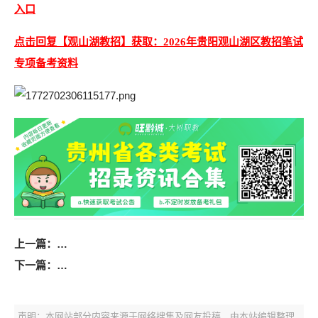
入口
点击回复【观山湖教招】获取：2026年贵阳观山湖区教招笔试
专项备考资料
上一篇：
2026年贵州省“三支一扶”笔试备考资料（历年试题、进
下一篇：
2026年贵州省交通厅招聘笔试备考资料【含历年进面分
声明：本网站部分内容来源于网络搜集及网友投稿，由本站编辑整理