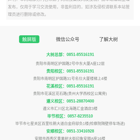
发布，仅用于学习交流使用，非盈利目的，如涉及侵权请联系本站管
理员进行删除或修改。
触屏版
微信公众号
了解大树
大树总部：0851-85516191
贵阳市南明区护国路2号中东大厦A座12层
贵阳校区：0851-85516191
贵阳市南明区护国路31号名仕大厦楼梯上4楼
花溪校区：0851-85516191
贵阳市花溪区花石路(贵州大学西校区公寓旁)
遵义校区：0851-28870400
遵义市汇川区北海路汇金酒店3楼
毕节校区：0857-8235510
毕节市七星关区百里杜鹃大道白金府邸负1楼(检察院隔壁停车场进)
安顺校区：0851-33416928
安顺市西秀区黄果树大街印象安顺A座16楼