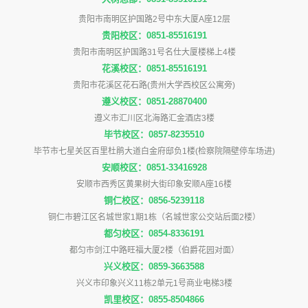
贵阳市南明区护国路2号中东大厦A座12层
贵阳校区：0851-85516191
贵阳市南明区护国路31号名仕大厦楼梯上4楼
花溪校区：0851-85516191
贵阳市花溪区花石路(贵州大学西校区公寓旁)
遵义校区：0851-28870400
遵义市汇川区北海路汇金酒店3楼
毕节校区：0857-8235510
毕节市七星关区百里杜鹃大道白金府邸负1楼(检察院隔壁停车场进)
安顺校区：0851-33416928
安顺市西秀区黄果树大街印象安顺A座16楼
铜仁校区：0856-5239118
铜仁市碧江区名城世家1期1栋（名城世家公交站后面2楼）
都匀校区：0854-8336191
都匀市剑江中路旺福大厦2楼（伯爵花园对面）
兴义校区：0859-3663588
兴义市印象兴义11栋2单元1号商业电梯3楼
凯里校区：0855-8504866