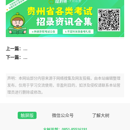
上一篇：
【报名入口】2024年贵州省公安厅所属事业单位招聘
下一篇：
【报名入口】2024年遵义市第一人民医院招聘事业单
声明：本网站部分内容来源于网络搜集及网友投稿，由本站编辑整理
发布，仅用于学习交流使用，非盈利目的，如涉及侵权请联系本站管
理员进行删除或修改。
触屏版
微信公众号
了解大树
大树总部：0851-85516191