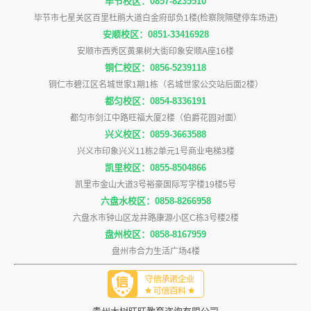
毕节校区：0857-8235510
毕节市七星关区百里杜鹃大道白金府邸负1楼(检察院隔壁停车场进)
安顺校区：0851-33416928
安顺市西秀区黄果树大街印象安顺A座16楼
铜仁校区：0856-5239118
铜仁市碧江区名城世家1期1栋（名城世家公交站后面2楼）
都匀校区：0854-8336191
都匀市剑江中路旺福大厦2楼（伯爵花园对面）
兴义校区：0859-3663588
兴义市印象兴义11栋2单元1号商业电梯3楼
凯里校区：0855-8504866
凯里市金山大道3号裕豪国际写字楼19楼5号
六盘水校区：0858-8266958
六盘水市钟山区龙井路康源小区C栋3号楼2楼
盘州校区：0858-8167959
盘州市合力生活广场4楼