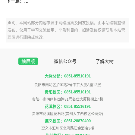
下一篇：
2025年遵义市部分县（市、区）公开选聘城市社区工作者报名
声明：本网站部分内容来源于网络搜集及网友投稿，由本站编辑整理
发布，仅用于学习交流使用，非盈利目的，如涉及侵权请联系本站管
理员进行删除或修改。
触屏版
微信公众号
了解大树
大树总部：0851-85516191
贵阳市南明区护国路2号中东大厦A座12层
贵阳校区：0851-85516191
贵阳市南明区护国路31号名仕大厦楼梯上4楼
花溪校区：0851-85516191
贵阳市花溪区花石路(贵州大学西校区公寓旁)
遵义校区：0851-28870400
遵义市汇川区北海路汇金酒店3楼