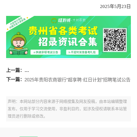
2025年5月23日
上一篇：
2025年思南县事业单位公开引进高层次及急需紧缺人才
下一篇：
2025年贵阳农商银行“超享聘·红日计划”招聘笔试公告
声明：本网站部分内容来源于网络搜集及网友投稿，由本站编辑整理
发布，仅用于学习交流使用，非盈利目的，如涉及侵权请联系本站管
理员进行删除或修改。