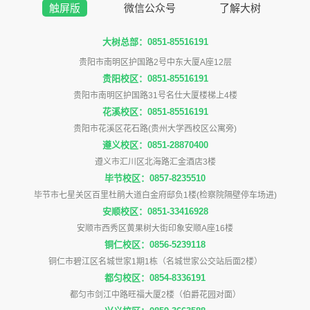
触屏版
微信公众号
了解大树
大树总部：0851-85516191
贵阳市南明区护国路2号中东大厦A座12层
贵阳校区：0851-85516191
贵阳市南明区护国路31号名仕大厦楼梯上4楼
花溪校区：0851-85516191
贵阳市花溪区花石路(贵州大学西校区公寓旁)
遵义校区：0851-28870400
遵义市汇川区北海路汇金酒店3楼
毕节校区：0857-8235510
毕节市七星关区百里杜鹃大道白金府邸负1楼(检察院隔壁停车场进)
安顺校区：0851-33416928
安顺市西秀区黄果树大街印象安顺A座16楼
铜仁校区：0856-5239118
铜仁市碧江区名城世家1期1栋（名城世家公交站后面2楼）
都匀校区：0854-8336191
都匀市剑江中路旺福大厦2楼（伯爵花园对面）